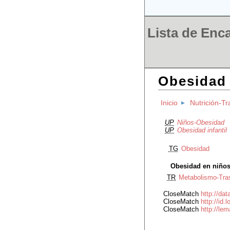
Lista de Enc
Obesidad 
Inicio
Nutrición-Tr
UP
Niños-Obesidad
UP
Obesidad infantil
TG
Obesidad
Obesidad en niño
TR
Metabolismo-Tras
CloseMatch
http://da
CloseMatch
http://id
CloseMatch
http://l