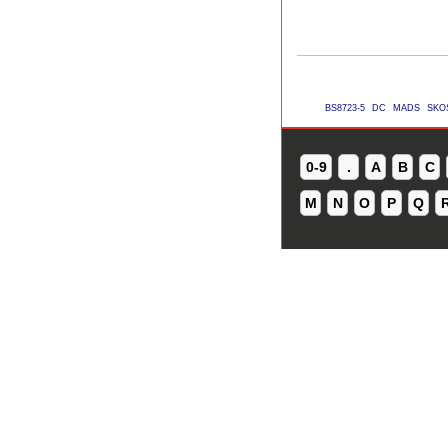
BS8723-5
DC
MADS
SKO
0-9
.
A
B
C
M
N
O
P
Q