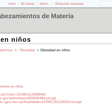
Inicio
Mi cuenta
Sobre...
Búsqueda avanzada
abezamientos de Materia
en niños
astornos
Obesidad
Obesidad en niños
s
tornos en niños
ta.bnf.fr/ark:/12148/cb12049646d
.loc.gov/authorities/sh85093649#concept
emac.sgcb.mcu.es/Autoridades/LEMAC201224515/concept