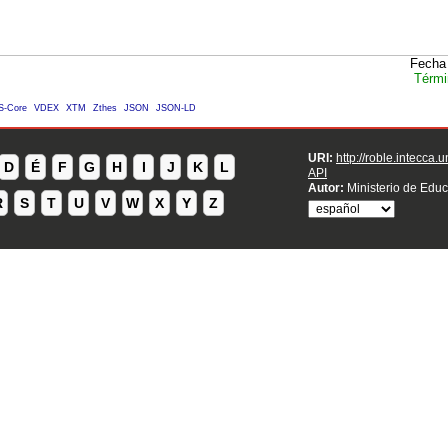
Fecha 
Térmi
S-Core
VDEX
XTM
Zthes
JSON
JSON-LD
URI:
http://roble.intecca.
D
É
F
G
H
I
J
K
L
API
Autor:
Ministerio de Educ
R
S
T
U
V
W
X
Y
Z