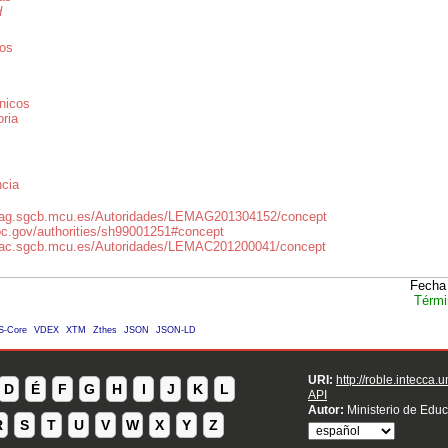
d
cos
nicos
ria
ncia
emag.sgcb.mcu.es/Autoridades/LEMAG201304152/concept
.loc.gov/authorities/sh99001251#concept
emac.sgcb.mcu.es/Autoridades/LEMAC201200041/concept
Fecha 
Térmi
S-Core
VDEX
XTM
Zthes
JSON
JSON-LD
URI:
http://roble.intecca.
D
É
F
G
H
I
J
K
L
API
Autor:
Ministerio de Educ
R
S
T
U
V
W
X
Y
Z