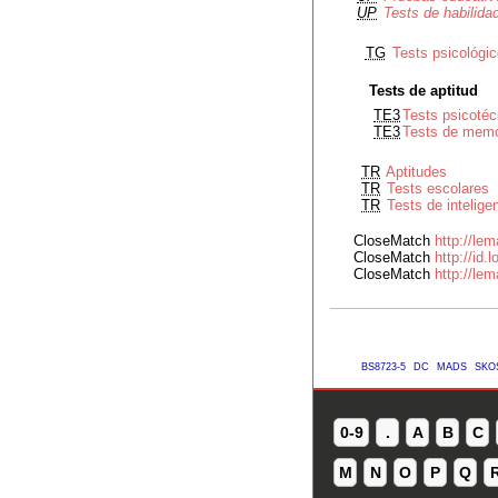
UP
Tests de habilida
TG
Tests psicológi
Tests de aptitud
TE3
Tests psicotéc
TE3
Tests de memo
TR
Aptitudes
TR
Tests escolares
TR
Tests de intelige
CloseMatch
http://l
CloseMatch
http://id
CloseMatch
http://l
BS8723-5
DC
MADS
SKO
0-9
.
A
B
C
M
N
O
P
Q