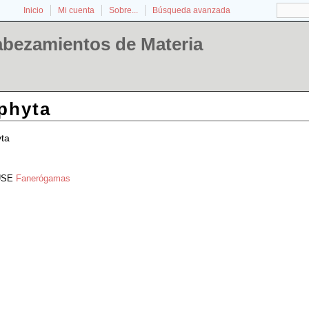
Inicio
Mi cuenta
Sobre...
Búsqueda avanzada
abezamientos de Materia
phyta
ta
SE
Fanerógamas