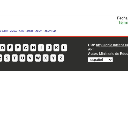
Fecha 
Térmi
S-Core
VDEX
XTM
Zthes
JSON
JSON-LD
URI:
http://roble.intecca.
D
É
F
G
H
I
J
K
L
API
Autor:
Ministerio de Educ
R
S
T
U
V
W
X
Y
Z