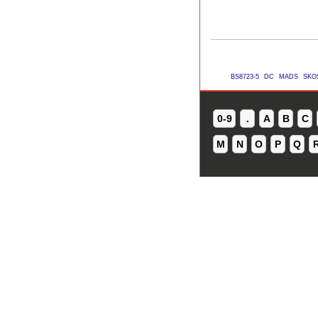
BS8723-5
DC
MADS
SKO
0-9
.
A
B
C
M
N
O
P
Q