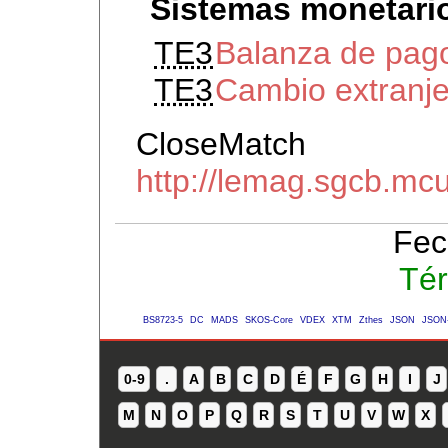
Sistemas monetario
TE3
Balanza de pag
TE3
Cambio extranj
CloseMatch
http://lemag.sgcb.m
Fec
Tér
BS8723-5
DC
MADS
SKOS-Core
VDEX
XTM
Zthes
JSON
JSON
0-9
.
A
B
C
D
É
F
G
H
I
J
M
N
O
P
Q
R
S
T
U
V
W
X