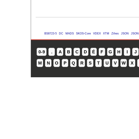
BS8723-5
DC
MADS
SKOS-Core
VDEX
XTM
Zthes
JSON
JSON
0-9
.
A
B
C
D
É
F
G
H
I
J
M
N
O
P
Q
R
S
T
U
V
W
X