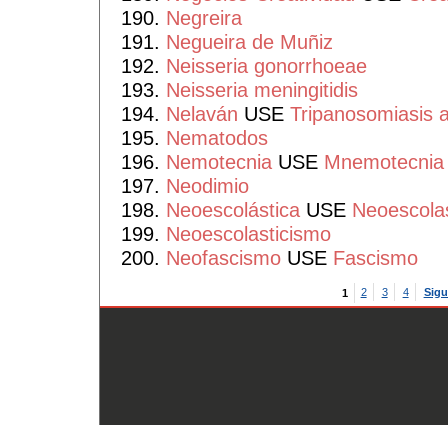
Negreira
Negueira de Muñiz
Neisseria gonorrhoeae
Neisseria meningitidis
Nelaván
USE
Tripanosomiasis a
Nematodos
Nemotecnia
USE
Mnemotecnia
Neodimio
Neoescolástica
USE
Neoescola
Neoescolasticismo
Neofascismo
USE
Fascismo
2
3
4
Sigu
1