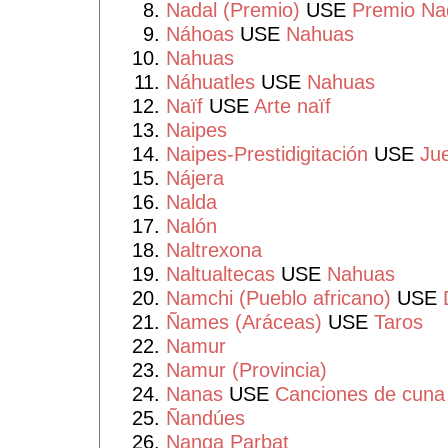
Nadal (Premio)
USE
Premio Na
Náhoas
USE
Nahuas
Nahuas
Náhuatles
USE
Nahuas
Naïf
USE
Arte naïf
Naipes
Naipes-Prestidigitación
USE
Jue
Nájera
Nalda
Nalón
Naltrexona
Naltualtecas
USE
Nahuas
Namchi (Pueblo africano)
USE
Ñames (Aráceas)
USE
Taros
Namur
Namur (Provincia)
Nanas
USE
Canciones de cuna
Ñandúes
Nanga Parbat