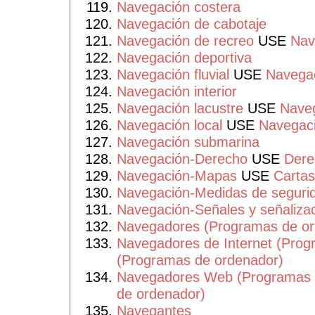
Navegación costera
Navegación de cabotaje
Navegación de recreo
USE
Nav
Navegación deportiva
Navegación fluvial
USE
Navegac
Navegación interior
Navegación lacustre
USE
Naveg
Navegación local
USE
Navegaci
Navegación submarina
Navegación-Derecho
USE
Dere
Navegación-Mapas
USE
Cartas
Navegación-Medidas de seguri
Navegación-Señales y señaliza
Navegadores (Programas de or
Navegadores de Internet (Prog
(Programas de ordenador)
Navegadores Web (Programas 
de ordenador)
Navegantes