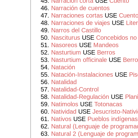
Narración corta
USE
Cuento
Narración de cuentos
Narraciones cortas
USE
Cuent
Narraciones de viajes
USE
Lite
Narros del Castillo
Nasciturus
USE
Concebidos no
Nasoreos
USE
Mandeos
Nasturtium
USE
Berros
Nasturtium officinale
USE
Berro
Natación
Natación-Instalaciones
USE
Pis
Natalidad
Natalidad-Control
Natalidad-Regulación
USE
Plani
Natimolos
USE
Totonacas
Natividad
USE
Jesucristo-Nativ
Nativos
USE
Pueblos indígenas
Natural (Lenguaje de programa
Natural 2 (Lenguaje de program