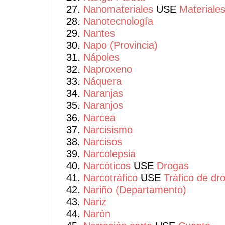
Nanomateriales
USE
Materiale
Nanotecnología
Nantes
Napo (Provincia)
Nápoles
Naproxeno
Náquera
Naranjas
Naranjos
Narcea
Narcisismo
Narcisos
Narcolepsia
Narcóticos
USE
Drogas
Narcotráfico
USE
Tráfico de dr
Nariño (Departamento)
Nariz
Narón