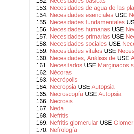
Necesidades básicas
Necesidades de agua de las pl
Necesidades esenciales
USE
N
Necesidades fundamentales
U
Necesidades humanas
USE
Ne
Necesidades primarias
USE
Ne
Necesidades sociales
USE
Nece
Necesidades vitales
USE
Neces
Necesidades, Análisis de
USE
A
Necesitados
USE
Marginados s
Nécoras
Necrópolis
Necropsia
USE
Autopsia
Necroscopía
USE
Autopsia
Necrosis
Neda
Nefritis
Nefritis glomerular
USE
Glomeru
Nefrología