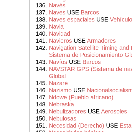
Navès
Naves
USE
Barcos
Naves espaciales
USE
Vehículo
Navia
Navidad
Navieros
USE
Armadores
Navigation Satellite Timing and
Sistema de Posicionamiento Gl
Navíos
USE
Barcos
NAVSTAR GPS (Sistema de nav
Global
Nazaré
Nazismo
USE
Nacionalsocialis
Ndowe (Pueblo africano)
Nebraska
Nebulizadores
USE
Aerosoles
Nebulosas
Necesidad (Derecho)
USE
Esta