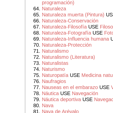
programación)
Naturaleza
Naturaleza muerta (Pintura)
U
Naturaleza-Conservación
Naturaleza-Filosofía
USE
Filoso
Naturaleza-Fotografía
USE
Fot
Naturaleza-Influencia humana
Naturaleza-Protección
Naturalismo
Naturalismo (Literatura)
Naturalistas
Naturismo
Naturopatía
USE
Medicina natu
Naufragios
Nauseas en el embarazo
USE
Náutica
USE
Navegación
Náutica deportiva
USE
Navegac
Nava
Nava de Arévalo