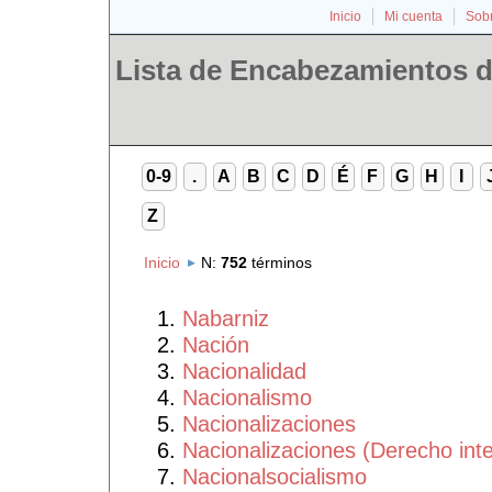
Inicio
Mi cuenta
Sobr
Lista de Encabezamientos d
0-9
.
A
B
C
D
É
F
G
H
I
Z
Inicio
N
:
752
términos
Nabarniz
Nación
Nacionalidad
Nacionalismo
Nacionalizaciones
Nacionalizaciones (Derecho inte
Nacionalsocialismo